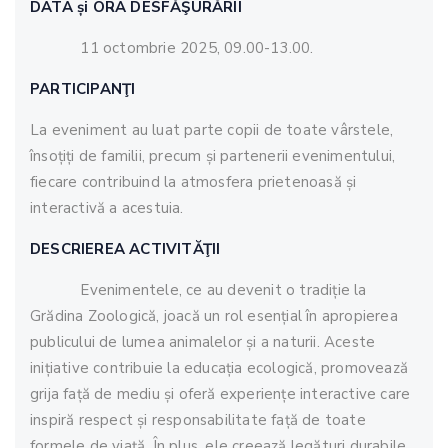
DATA
ș
i ORA DESF
ĂŞ
UR
Ă
RII
11 octombrie 2025, 09.00-13.00.
PARTICIPAN
Ţ
I
La eveniment au luat parte copii de toate vârstele,
însoțiți de familii, precum și partenerii evenimentului,
fiecare contribuind la atmosfera prietenoasă și
interactivă a acestuia.
DESCRIEREA ACTIVIT
ĂŢ
II
Evenimentele, ce au devenit o tradiție la
Grădina Zoologică, joacă un rol esențial în apropierea
publicului de lumea animalelor și a naturii. Aceste
inițiative contribuie la educația ecologică, promovează
grija față de mediu și oferă experiențe interactive care
inspiră respect și responsabilitate față de toate
formele de viață. În plus, ele creează legături durabile