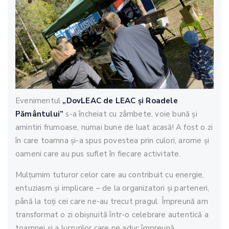
Evenimentul
„DovLEAC de LEAC și Roadele
Pământului”
s-a încheiat cu zâmbete, voie bună și
amintiri frumoase, numai bune de luat acasă! A fost o zi
în care toamna și-a spus povestea prin culori, arome și
oameni care au pus suflet în fiecare activitate.
Mulțumim tuturor celor care au contribuit cu energie,
entuziasm și implicare – de la organizatori și parteneri,
până la toți cei care ne-au trecut pragul. Împreună am
transformat o zi obișnuită într-o celebrare autentică a
toamnei și a lucrurilor care ne aduc împreună.