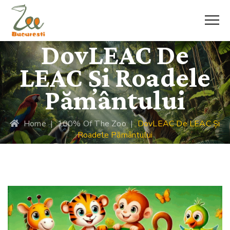
DovLEAC De
LEAC Și Roadele
Pământului
Home
|
100% Of The Zoo
|
DovLEAC De LEAC Și
Roadele Pământului