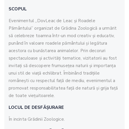
SCOPUL
Evenimentul „DovLeac de Leac și Roadele
Pământului” organizat de Grădina Zoologică a urmărit
să celebreze toamna într-un mod creativ și educativ,
punând în valoare roadele pământului și legătura
acestora cu bunăstarea animalelor. Prin decoruri
spectaculoase și activități tematice, vizitatorii au fost
invitați să descopere frumusețea naturii și importanța
unui stil de viață echilibrat. Îmbinând tradițiile
românești cu respectul față de mediu, evenimentul a
promovat responsabilitatea față de natură și grija față
de toate viețuitoarele.
LOCUL DE DESF
ĂȘ
URARE
În incinta Grădinii Zoologice.