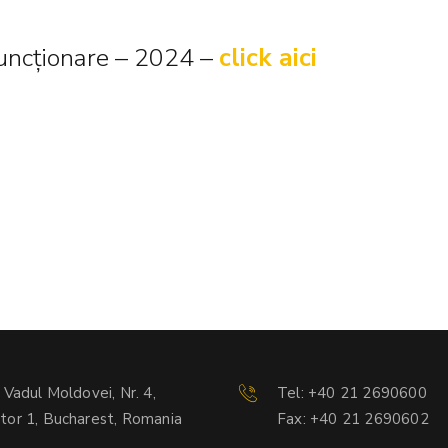
uncționare – 2024 –
click aici
. Vadul Moldovei, Nr. 4,
Tel: +40 21 2690600
tor 1, Bucharest, Romania
Fax: +40 21 2690602