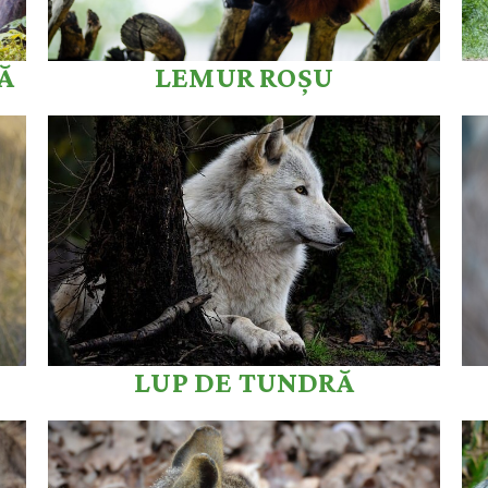
Ă
LEMUR ROȘU
LUP DE TUNDRĂ