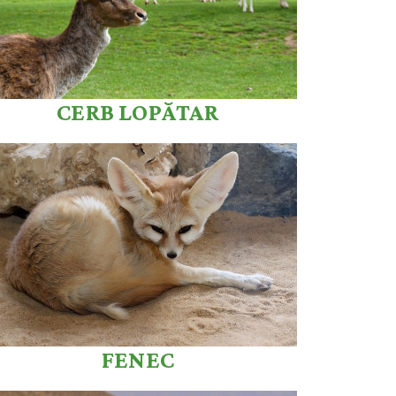
CERB LOPĂTAR
FENEC