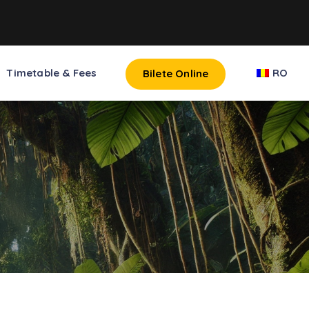
Timetable & Fees
RO
Bilete Online