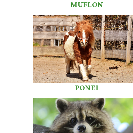
MUFLON
PONEI