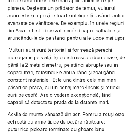
îl face unul dintre cele mai rapide animale de pe
planetă. Deși este un prădător de temut, vulturul
auriu este și o pasăre foarte inteligentă, având tactici
avansate de vânătoare. De exemplu, în unele regiuni
din Asia, a fost observat atacând capre sălbatice și
aruncându-le de pe stânci pentru a le ucide mai ușor.
Vulturii aurii sunt teritoriali și formează perechi
monogame pe viață. Își construiesc cuiburi uriașe, de
până la 2 metri diametru, pe stânci abrupte sau în
copaci mari, folosindu-le ani la rând și adăugând
constant materiale. Este una dintre cele mai mari
păsări de pradă, cu un penaj maro-închis și reflexii
aurii pe ceafă. Are o vedere excepțională, fiind
capabil să detecteze prada de la distanțe mari.
Acvila de munte vânează din aer. Pentru a reuși este
echipată cu arme tipice de pasăre răpitoare:
puternice picioare terminate cu gheare bine