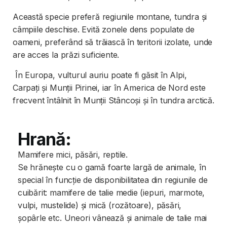
Această specie preferă regiunile montane, tundra și
câmpiile deschise. Evită zonele dens populate de
oameni, preferând să trăiască în teritorii izolate, unde
are acces la prăzi suficiente.
În Europa, vulturul auriu poate fi găsit în Alpi,
Carpați și Munții Pirinei, iar în America de Nord este
frecvent întâlnit în Munții Stâncoși și în tundra arctică.
Hrană:
Mamifere mici, păsări, reptile.
Se hrănește cu o gamă foarte largă de animale, în
special în funcție de disponibilitatea din regiunile de
cuibărit: mamifere de talie medie (iepuri, marmote,
vulpi, mustelide) și mică (rozătoare), păsări,
șopârle etc. Uneori vânează și animale de talie mai