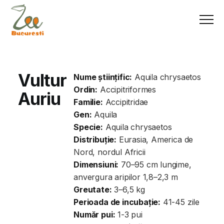
Vultur
Nume științific:
Aquila chrysaetos
Ordin:
Accipitriformes
Auriu
Familie:
Accipitridae
Gen:
Aquila
Specie:
Aquila chrysaetos
Distribuție:
Eurasia, America de
Nord, nordul Africii
Dimensiuni:
70–95 cm lungime,
anvergura aripilor 1,8–2,3 m
Greutate:
3–6,5 kg
Perioada de incubație:
41-45 zile
Număr pui:
1-3 pui