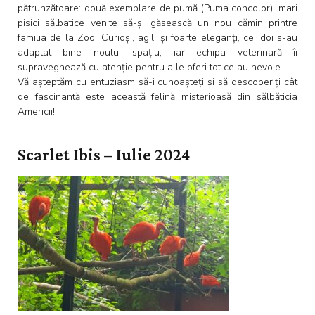
pătrunzătoare: două exemplare de pumă (Puma concolor), mari
pisici sălbatice venite să-și găsească un nou cămin printre
familia de la Zoo! Curioși, agili și foarte eleganți, cei doi s-au
adaptat bine noului spațiu, iar echipa veterinară îi
supraveghează cu atenție pentru a le oferi tot ce au nevoie.
Vă așteptăm cu entuziasm să-i cunoașteți și să descoperiți cât
de fascinantă este această felină misterioasă din sălbăticia
Americii!
Scarlet Ibis – Iulie 2024