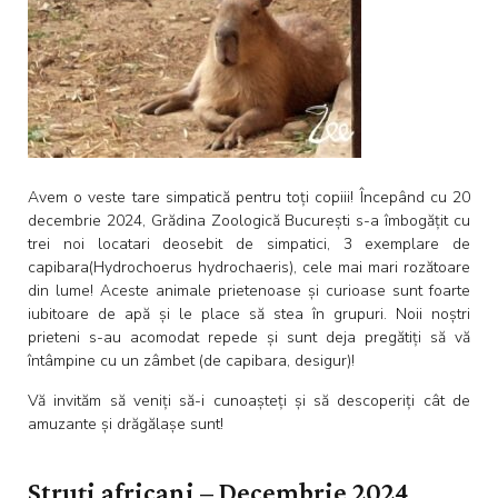
Avem o veste tare simpatică pentru toți copiii! Începând cu 20
decembrie 2024, Grădina Zoologică București s-a îmbogățit cu
trei noi locatari deosebit de simpatici, 3 exemplare de
capibara(Hydrochoerus hydrochaeris), cele mai mari rozătoare
din lume! Aceste animale prietenoase și curioase sunt foarte
iubitoare de apă și le place să stea în grupuri. Noii noștri
prieteni s-au acomodat repede și sunt deja pregătiți să vă
întâmpine cu un zâmbet (de capibara, desigur)!
Vă invităm să veniți să-i cunoașteți și să descoperiți cât de
amuzante și drăgălașe sunt!
Struți africani – Decembrie 2024