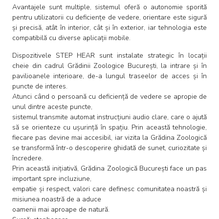
Avantajele sunt multiple, sistemul oferă o autonomie sporită
pentru utilizatorii cu deficiențe de vedere, orientare este sigură
și precisă, atât în interior, cât și în exterior, iar tehnologia este
compatibilă cu diverse aplicații mobile.
Dispozitivele STEP HEAR sunt instalate strategic în locații
cheie din cadrul Grădinii Zoologice București, la intrare și în
pavilioanele interioare, de-a lungul traseelor de acces și în
puncte de interes.
Atunci când o persoană cu deficiență de vedere se apropie de
unul dintre aceste puncte,
sistemul transmite automat instrucțiuni audio clare, care o ajută
să se orienteze cu ușurință în spațiu. Prin această tehnologie,
fiecare pas devine mai accesibil, iar vizita la Grădina Zoologică
se transformă într-o descoperire ghidată de sunet, curiozitate și
încredere.
Prin această inițiativă, Grădina Zoologică București face un pas
important spre incluziune,
empatie și respect, valori care definesc comunitatea noastră și
misiunea noastră de a aduce
oamenii mai aproape de natură.