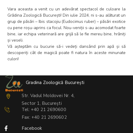
Vara aceasta a venit cu un adevărat spectacol de culoare la
Grădina Zoologică București! Din iulie 2024, ni s-au alăturat un
grup de păsări – Ibis stacojiu (Eudocimus ruber) – păsări exotice
cu pene roșu-aprins ca focul. Nou-veniții s-au acomodat foarte
bine, iar echipa veterinară are grijă să le fie mereu bine, hrăniți
și veseli.
Vă așteptăm cu bucurie să-i vedeți dansând prin apă și să
descoperiți cât de magică poate fi natura în aceste minunate
culori!
Gradina Zoologică București
Str. Vadul Moldovei Nr. 4,
Sector 1, București
Tel: +40 21 2690600
Fax: +40 21 2690602
Facebook