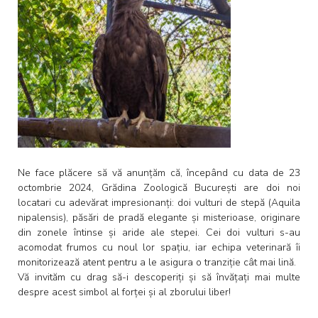
Ne face plăcere să vă anunțăm că, începând cu data de 23
octombrie 2024, Grădina Zoologică București are doi noi
locatari cu adevărat impresionanți: doi vulturi de stepă (Aquila
nipalensis), păsări de pradă elegante și misterioase, originare
din zonele întinse și aride ale stepei. Cei doi vulturi s-au
acomodat frumos cu noul lor spațiu, iar echipa veterinară îi
monitorizează atent pentru a le asigura o tranziție cât mai lină.
Vă invităm cu drag să-i descoperiți și să învățați mai multe
despre acest simbol al forței și al zborului liber!