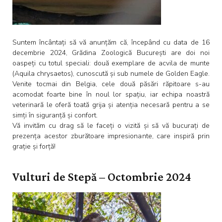
Suntem încântați să vă anunțăm că, începând cu data de 16
decembrie 2024, Grădina Zoologică București are doi noi
oaspeți cu totul speciali: două exemplare de acvila de munte
(Aquila chrysaetos), cunoscută și sub numele de Golden Eagle.
Venite tocmai din Belgia, cele două păsări răpitoare s-au
acomodat foarte bine în noul lor spațiu, iar echipa noastră
veterinară le oferă toată grija și atenția necesară pentru a se
simți în siguranță și confort.
Vă invităm cu drag să le faceți o vizită și să vă bucurați de
prezența acestor zburătoare impresionante, care inspiră prin
grație și forță!
Vulturi de Stepă – Octombrie 2024