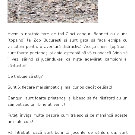
Avem o noutate tare de tot! Cinci canguri Bennett au ajuns
”țopăind” la Zoo București și sunt gata să facă echipă cu
vizitatorii pentru o aventură distractivă! Acești tineri ’’țopăitori’’
sunt foarte prietenoși și abia așteaptă să vă cunoască. Vino să
îi vezi sărind și jucându-se, ca niște adevărați campioni ai
săriturilor!
Ce trebuie să știți?
Sunt 5, fiecare mai simpatic și mai curios decât celălalt!
Cangurii sunt foarte prietenoși și iubesc să fie răsfățați cu un
zâmbet sau un „bine ați venit”!
Puteți învăța multe despre cum trăiesc și ce mănâncă aceste
animale cool!
Vă întrebați dacă sunt buni la jocurile de sărituri, da, sunt