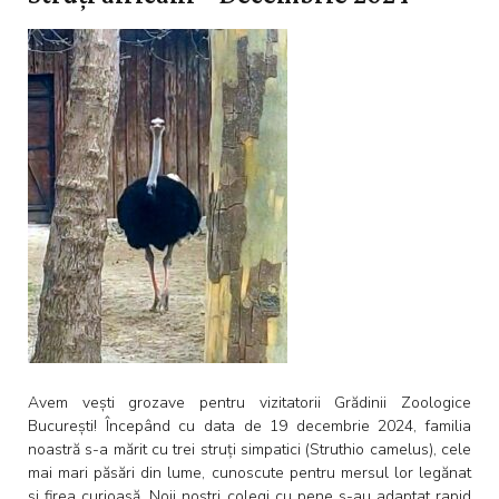
Avem vești grozave pentru vizitatorii Grădinii Zoologice
București! Începând cu data de 19 decembrie 2024, familia
noastră s-a mărit cu trei struți simpatici (Struthio camelus), cele
mai mari păsări din lume, cunoscute pentru mersul lor legănat
și firea curioasă. Noii noștri colegi cu pene s-au adaptat rapid