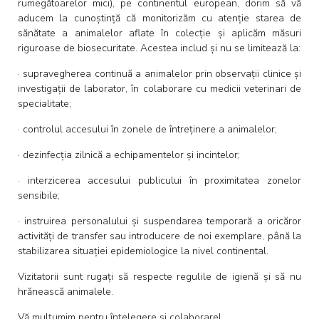
rumegătoarelor mici), pe continentul european, dorim să vă
aducem la cunoștință că monitorizăm cu atenție starea de
sănătate a animalelor aflate în colecție și aplicăm măsuri
riguroase de biosecuritate. Acestea includ și nu se limitează la:
· supravegherea continuă a animalelor prin observații clinice și
investigații de laborator, în colaborare cu medicii veterinari de
specialitate;
· controlul accesului în zonele de întreținere a animalelor;
· dezinfecția zilnică a echipamentelor și incintelor;
· interzicerea accesului publicului în proximitatea zonelor
sensibile;
· instruirea personalului și suspendarea temporară a oricăror
activități de transfer sau introducere de noi exemplare, până la
stabilizarea situației epidemiologice la nivel continental.
Vizitatorii sunt rugați să respecte regulile de igienă și să nu
hrănească animalele.
Vă mulțumim pentru înțelegere și colaborare!