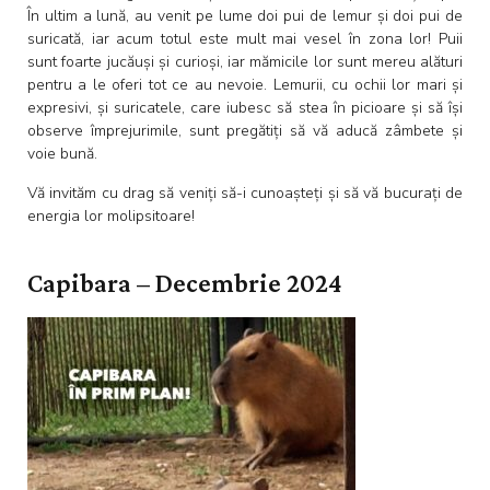
În ultim a lună, au venit pe lume doi pui de lemur și doi pui de
suricată, iar acum totul este mult mai vesel în zona lor! Puii
sunt foarte jucăuși și curioși, iar mămicile lor sunt mereu alături
pentru a le oferi tot ce au nevoie. Lemurii, cu ochii lor mari și
expresivi, și suricatele, care iubesc să stea în picioare și să își
observe împrejurimile, sunt pregătiți să vă aducă zâmbete și
voie bună.
Vă invităm cu drag să veniți să-i cunoașteți și să vă bucurați de
energia lor molipsitoare!
Capibara – Decembrie 2024