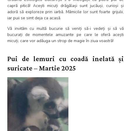
capră pitică! Acești micuți drăgălași sunt jucăuși, curioși și
adoră să exploreze prin iarbă. Mămicile lor sunt foarte grijulii,
iar puii se simt deja ca acasă.
Vă invităm cu multă bucurie să veniți să-i vedeți și să vă
bucurați de momentele amuzante pe care le oferă acești
micuți, care vor adăuga un strop de magie în ziua voastră!
Pui de lemuri cu coadă inelată și
suricate – Martie 2025