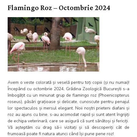
Flamingo Roz – Octombrie 2024
Avem o veste colorată și veselă pentru toți copiii (și nu numai)!
Începând cu octombrie 2024, Grădina Zoologică București s-a
îmbogățit cu un minunat grup de flamingo roz (Phoenicopterus
roseus), păsări grațioase și delicate, cunoscute pentru penajul
lor spectaculos și mersul elegant. Noii noștri prieteni diafani și
roz au ajuns cu bine, s-au acomodat rapid și sunt atent îngrijiți
de echipa veterinară, care se asigură că sunt sănătoși și fericiți.
Vă așteptăm cu drag să-i vizitați și să descoperiți cât de
frumoasă poate fi natura atunci când își pune pene roz!