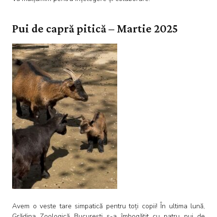
Pui de capră pitică – Martie 2025
Avem o veste tare simpatică pentru toți copii! În ultima lună,
Grădina Zoologică București s-a îmbogățit cu patru pui de