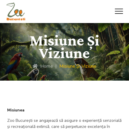
Misiune Și
Viziune
Home
|
Misiune Și Viziune
Misiunea
Zoo București se angajează să asigure o experiență senzorială
și recreațională extinsă, care să perpetueze excelența în