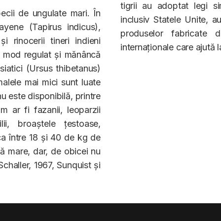
tigrii au adoptat legi s
ecii de ungulate mari. În
inclusiv Statele Unite, 
alayene (Tapirus indicus),
produselor fabricate d
i rinocerii tineri indieni
internaționale care ajută l
în mod regulat și mănâncă
siatici (Ursus thibetanus)
malele mai mici sunt luate
 este disponibilă, printre
 ar fi fazanii, leoparzii
lii, broaștele țestoase,
ca între 18 și 40 de kg de
ă mare, dar, de obicei nu
challer, 1967, Sunquist și