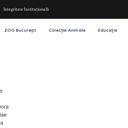
Integritate Instituţională
ZOO București
Colecție Animale
Educație
is
vora
dae
ra