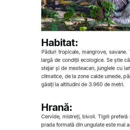
Habitat:
Păduri tropicale, mangrove, savane. T
largă de condiții ecologice. Se știe c
stejar și de mesteacan, junglele cu iar
climatice, de la zone calde umede, pân
găsiți la altitudini de 3.960 de metri.
Hrană:
Cervide, mistreți, bivoli. Tigrii prefe
prada formată din ungulate este mai 