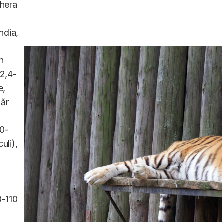
hera
ndia,
n
2,4-
e,
măr
0-
uli),
-110