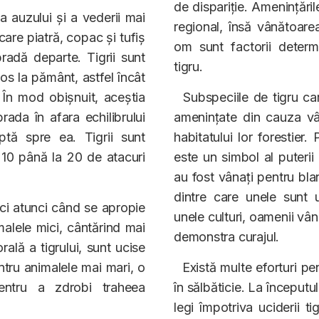
de dispariție. Amenințările
a auzului și a vederii mai
regional, însă vânătoare
care piatră, copac și tufiș
om sunt factorii determi
radă departe. Tigrii sunt
tigru.
jos la pământ, astfel încât
 În mod obișnuit, aceștia
Subspeciile de tigru car
ada în afara echilibrului
amenințate din cauza vân
tă spre ea. Tigrii sunt
habitatului lor forestier.
 10 până la 20 de atacuri
este un simbol al puterii ș
au fost vânați pentru blan
dintre care unele sunt u
ici atunci când se apropie
unele culturi, oamenii vân
malele mici, cântărind mai
demonstra curajul.
ală a tigrului, sunt ucise
ntru animalele mai mari, o
Există multe eforturi pent
entru a zdrobi traheea
în sălbăticie. La începutu
legi împotriva uciderii ti