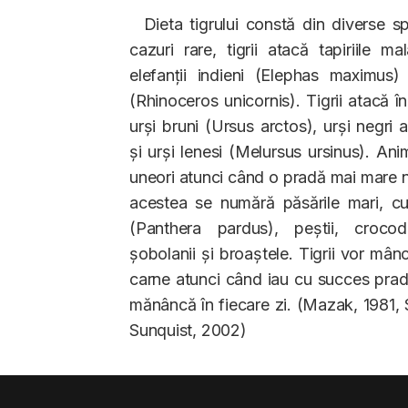
Dieta tigrului constă din diverse sp
cazuri rare, tigrii atacă tapiriile m
elefanții indieni (Elephas maximus) ș
(Rhinoceros unicornis). Tigrii atacă 
urși bruni (Ursus arctos), urși negri a
și urși lenesi (Melursus ursinus). Ani
uneori atunci când o pradă mai mare nu
acestea se numără păsările mari, cum
(Panthera pardus), peștii, crocodi
șobolanii și broaștele. Tigrii vor mân
carne atunci când iau cu succes prad
mănâncă în fiecare zi. (Mazak, 1981, S
Sunquist, 2002)