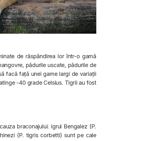
rminate de răspândirea lor într-o gamă
 mangovre, pădurile uscate, pădurile de
să facă față unei game largi de variații
tinge -40 grade Celsius. Tigrii au fost
 cauza braconajului. igrul Bengalez (P.
ochinezi (P. tigris corbetti) sunt pe cale