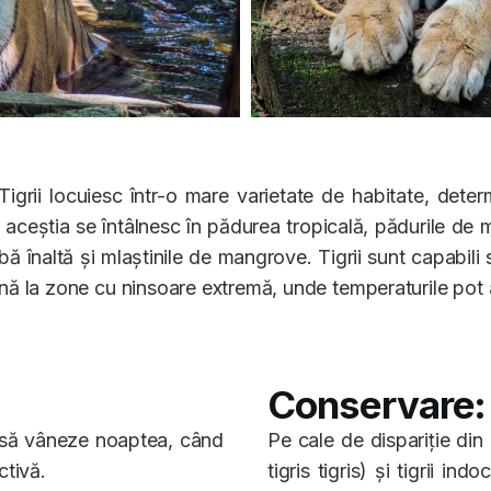
igrii locuiesc într-o mare varietate de habitate, dete
ă aceștia se întâlnesc în pădurea tropicală, pădurile de
bă înaltă și mlaștinile de mangrove. Tigrii sunt capabili 
ă la zone cu ninsoare extremă, unde temperaturile pot a
Conservare:
ră să vâneze noaptea, când
Pe cale de dispariție din
activă.
tigris tigris) și tigrii ind