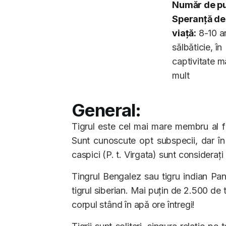
Număr de pu
Speranță de
viață:
8-10 an
sălbăticie, în
captivitate m
mult
General:
Tigrul este cel mai mare membru al fam
Sunt cunoscute opt subspecii, dar în 19
caspici (P. t. Virgata) sunt considerați 
Tingrul Bengalez sau tigru indian Pan
tigrul siberian. Mai puțin de 2.500 de ti
corpul stând în apă ore întregi!