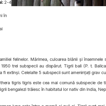
i:
2-4
i în
ai
iliei felinelor. Mărimea, culoarea blănii și însemnele 
50 trei subspecii au dispărut. Tigrii bali (P. t. Balica),
a fi extinși. Celelalte 5 subspecii sunt amenințați grav cu 
thera tigris tigris este cea mai comună subspecie de t
grii bengalezi trăiesc în habitatul lor nativ din India, Nep