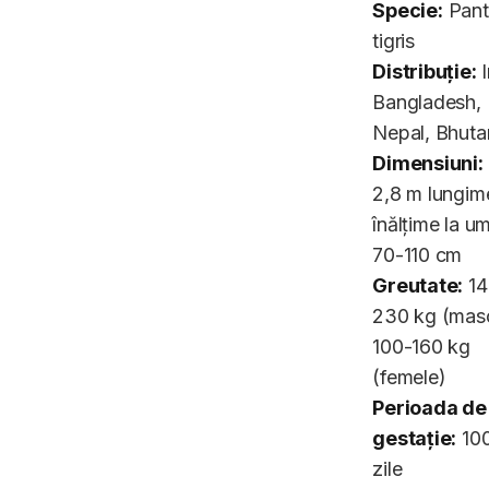
Specie:
Pant
tigris
Distribuție:
I
Bangladesh,
Nepal, Bhuta
Dimensiuni:
2,8 m lungim
înălțime la u
70-110 cm
Greutate:
14
230 kg (masc
100-160 kg
(femele)
Perioada de
gestație:
100
zile