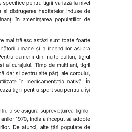
 specifice pentru tigrii variază la nivel
a și distrugerea habitatelor induse de
nanți în amenințarea populațiilor de
e mai trăiesc astăzi sunt toate foarte
ătorii umane și a incendiilor asupra
 Pentru oamenii din multe culturi, tigrul
i al curajului. Timp de mulți ani, tigrii
ă dar și pentru alte părți ale corpului,
tilizate în medicamentația nativă. În
ează tigrii pentru sport sau pentru a își
ru a se asigura supreviețuirea tigrilor
l anilor 1970, India a început să adopte
grilor. De atunci, alte țări populate de