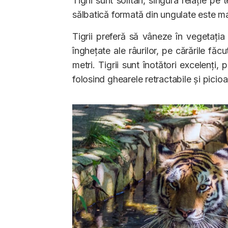
Tigrii sunt solitari, singura relație 
sălbatică formată din ungulate este mai 
Tigrii preferă să vâneze în vegetația
înghețate ale râurilor, pe cărările făcu
metri. Tigrii sunt înotători excelenți,
folosind ghearele retractabile și picioa