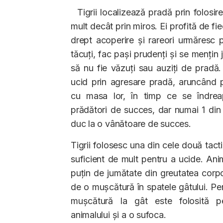
Tigrii localizează pradă prin folosire
mult decât prin miros. Ei profită de fie
drept acoperire și rareori urmăresc p
tăcuți, fac pași prudenți și se mențin 
să nu fie văzuți sau auziți de pradă.
ucid prin agresare pradă, aruncând pr
cu masa lor, în timp ce se îndreap
prădători de succes, dar numai 1 din
duc la o vânătoare de succes.
Tigrii folosesc una din cele două tact
suficient de mult pentru a ucide. Ani
puțin de jumătate din greutatea corpor
de o mușcătură în spatele gâtului. Pe
mușcătură la gât este folosită p
animalului și a o sufoca.