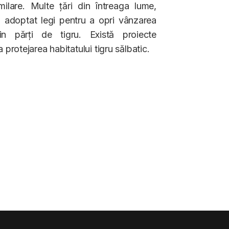
imilare. Multe țări din întreaga lume,
au adoptat legi pentru a opri vânzarea
in părți de tigru. Există proiecte
a protejarea habitatului tigru sălbatic.