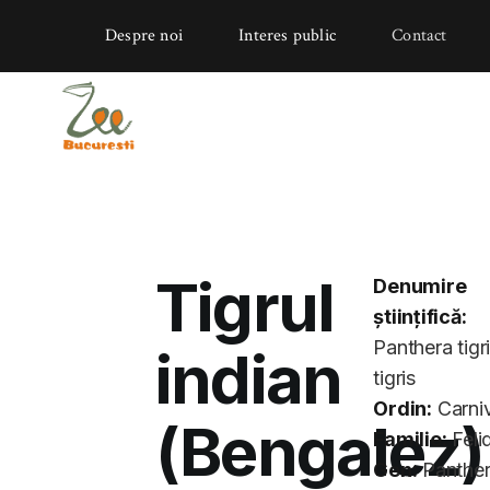
Despre noi
Interes public
Contact
Tigrul
Denumire
științifică:
Panthera tigr
indian
tigris
Ordin:
Carni
(Bengalez)
Familie:
Feli
Gen:
Panthe