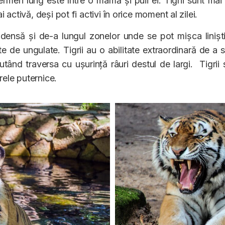
pe termen lung este între o mamă și puii ei. Tigrii sunt m
activă, deși pot fi activi în orice moment al zilei.
 densă și de-a lungul zonelor unde se pot mișca liniștiț
te de ungulate. Tigrii au o abilitate extraordinară de a s
 putând traversa cu ușurință râuri destul de largi. Tigrii
rele puternice.