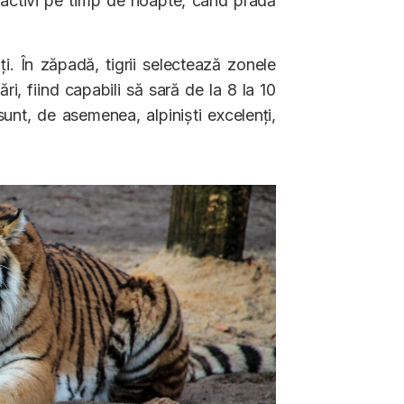
ai activi pe timp de noapte, când pradă
i. În zăpadă, tigrii selectează zonele
ări, fiind capabili să sară de la 8 la 10
 sunt, de asemenea, alpiniști excelenți,