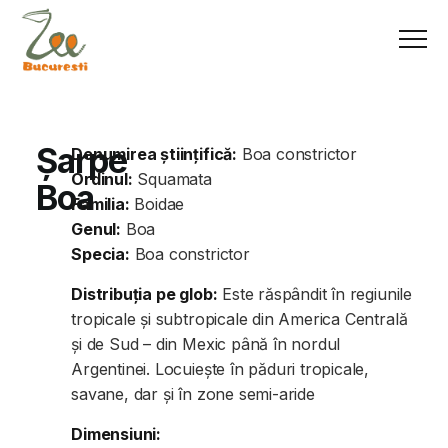
Șarpe
Denumirea științifică:
Boa constrictor
Ordinul:
Squamata
Boa
Familia:
Boidae
Genul:
Boa
Specia:
Boa constrictor
Distribuția pe glob:
Este răspândit în regiunile
tropicale și subtropicale din America Centrală
și de Sud – din Mexic până în nordul
Argentinei. Locuiește în păduri tropicale,
savane, dar și în zone semi-aride
Dimensiuni: