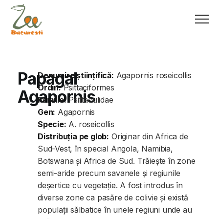
Papagal
Denumire științifică:
Agapornis roseicollis
Ordin:
Psittaciformes
Agapornis
Familie:
Psittaculidae
Gen:
Agapornis
Specie:
A. roseicollis
Distribuția pe glob:
Originar din Africa de
Sud-Vest, în special Angola, Namibia,
Botswana și Africa de Sud. Trăiește în zone
semi-aride precum savanele și regiunile
deșertice cu vegetație. A fost introdus în
diverse zone ca pasăre de colivie și există
populații sălbatice în unele regiuni unde au