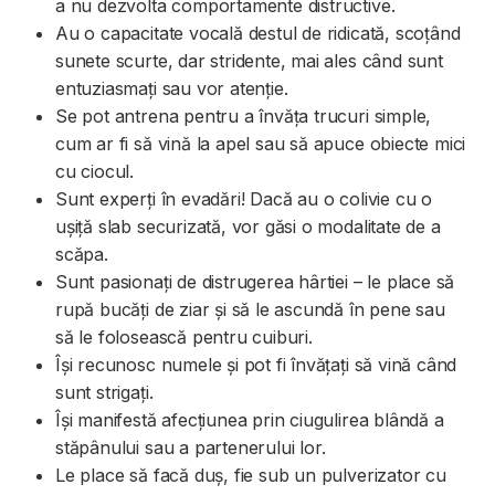
a nu dezvolta comportamente distructive.
Au o capacitate vocală destul de ridicată, scoțând
sunete scurte, dar stridente, mai ales când sunt
entuziasmați sau vor atenție.
Se pot antrena pentru a învăța trucuri simple,
cum ar fi să vină la apel sau să apuce obiecte mici
cu ciocul.
Sunt experți în evadări! Dacă au o colivie cu o
ușiță slab securizată, vor găsi o modalitate de a
scăpa.
Sunt pasionați de distrugerea hârtiei – le place să
rupă bucăți de ziar și să le ascundă în pene sau
să le folosească pentru cuiburi.
Își recunosc numele și pot fi învățați să vină când
sunt strigați.
Își manifestă afecțiunea prin ciugulirea blândă a
stăpânului sau a partenerului lor.
Le place să facă duș, fie sub un pulverizator cu