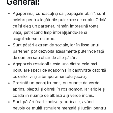
General:
Agapornisii, cunoscuți și ca „papagalii iubirii”, sunt
celebri pentru legăturile puternice de cuplu. Odată
ce își aleg un partener, rămân împreună toată
viața, petrecând timp îmbrățișându-se și
ciugulindu-se reciproc.
Sunt păsări extrem de sociale, iar în lipsa unui
partener, pot dezvolta atașamente puternice față
de oameni sau chiar de alte păsări.
Agapornis roseicollis este una dintre cele mai
populare specii de agapornis în captivitate datorită
culorilor vii și a temperamentului jucăuș.
Prezintă un penaj frumos, cu nuanțe de verde
aprins, pieptul și obrajii în roz-somon, iar aripile și
coada în nuanțe de albastru și verde închis.
Sunt păsări foarte active și curioase, având
nevoie de multă stimulare mentală și jucării pentru