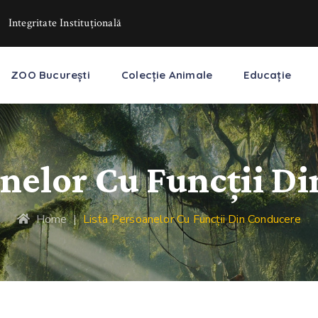
Integritate Instituţională
ZOO București
Colecție Animale
Educație
anelor Cu Funcţii D
Home
|
Lista Persoanelor Cu Funcţii Din Conducere