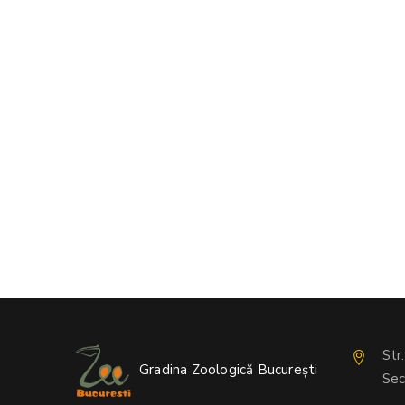
Str
Gradina Zoologică București
Sec