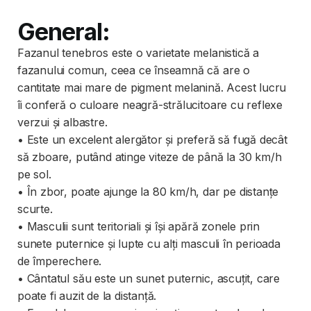
General:
Fazanul tenebros este o varietate melanistică a
fazanului comun, ceea ce înseamnă că are o
cantitate mai mare de pigment melanină. Acest lucru
îi conferă o culoare neagră-strălucitoare cu reflexe
verzui și albastre.
• Este un excelent alergător și preferă să fugă decât
să zboare, putând atinge viteze de până la 30 km/h
pe sol.
• În zbor, poate ajunge la 80 km/h, dar pe distanțe
scurte.
• Masculii sunt teritoriali și își apără zonele prin
sunete puternice și lupte cu alți masculi în perioada
de împerechere.
• Cântatul său este un sunet puternic, ascuțit, care
poate fi auzit de la distanță.