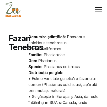
Fazan
Denumire științifică:
Phasianus
colchicus tenebrosus
Tenebros
Ordin:
Galliformes
Familie:
Phasianidae
Gen:
Phasianus
Specie:
Phasianus colchicus
Distribuția pe glob:
• Este o varietate genetică a fazanului
comun (Phasianus colchicus), apărută
prin mutație naturală
• Se găsește în Europa și Asia, dar este
întâlnit și în SUA și Canada, unde