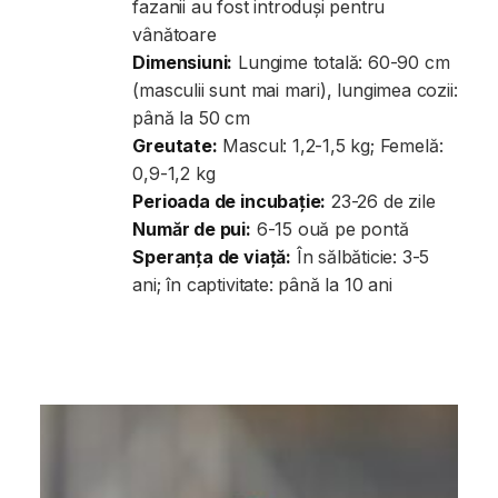
fazanii au fost introduși pentru
vânătoare
Dimensiuni:
Lungime totală: 60-90 cm
(masculii sunt mai mari), lungimea cozii:
până la 50 cm
Greutate:
Mascul: 1,2-1,5 kg; Femelă:
0,9-1,2 kg
Perioada de incubație:
23-26 de zile
Număr de pui:
6-15 ouă pe pontă
Speranța de viață:
În sălbăticie: 3-5
ani; în captivitate: până la 10 ani