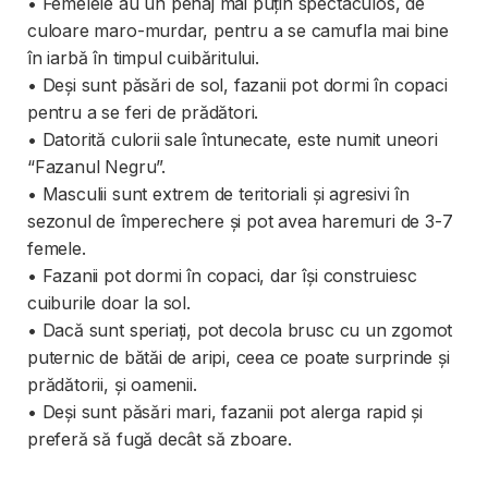
• Femelele au un penaj mai puțin spectaculos, de
culoare maro-murdar, pentru a se camufla mai bine
în iarbă în timpul cuibăritului.
• Deși sunt păsări de sol, fazanii pot dormi în copaci
pentru a se feri de prădători.
• Datorită culorii sale întunecate, este numit uneori
“Fazanul Negru”.
• Masculii sunt extrem de teritoriali și agresivi în
sezonul de împerechere și pot avea haremuri de 3-7
femele.
• Fazanii pot dormi în copaci, dar își construiesc
cuiburile doar la sol.
• Dacă sunt speriați, pot decola brusc cu un zgomot
puternic de bătăi de aripi, ceea ce poate surprinde și
prădătorii, și oamenii.
• Deși sunt păsări mari, fazanii pot alerga rapid și
preferă să fugă decât să zboare.