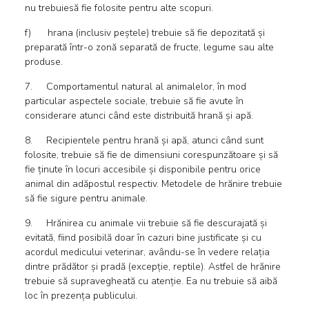
nu trebuiesă fie folosite pentru alte scopuri.
f) hrana (inclusiv peștele) trebuie să fie depozitată și
preparată într-o zonă separată de fructe, legume sau alte
produse.
7. Comportamentul natural al animalelor, în mod
particular aspectele sociale, trebuie să fie avute în
considerare atunci când este distribuită hrană și apă.
8. Recipientele pentru hrană și apă, atunci când sunt
folosite, trebuie să fie de dimensiuni corespunzătoare și să
fie ținute în locuri accesibile și disponibile pentru orice
animal din adăpostul respectiv. Metodele de hrănire trebuie
să fie sigure pentru animale.
9. Hrănirea cu animale vii trebuie să fie descurajată și
evitată, fiind posibilă doar în cazuri bine justificate și cu
acordul medicului veterinar, avându-se în vedere relația
dintre prădător și pradă (excepție, reptile). Astfel de hrănire
trebuie să supravegheată cu atenție. Ea nu trebuie să aibă
loc în prezența publicului.