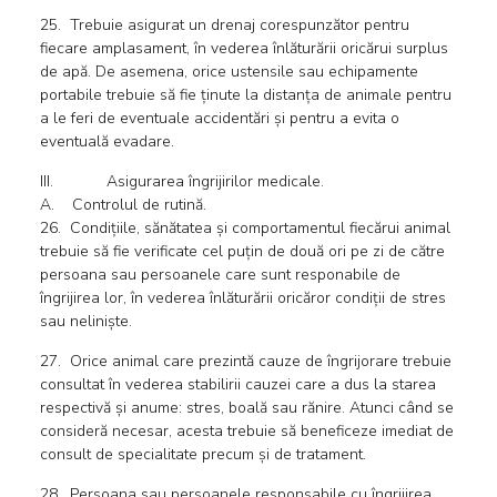
25. Trebuie asigurat un drenaj corespunzător pentru
fiecare amplasament, în vederea înlăturării oricărui surplus
de apă. De asemena, orice ustensile sau echipamente
portabile trebuie să fie ținute la distanța de animale pentru
a le feri de eventuale accidentări și pentru a evita o
eventuală evadare.
III. Asigurarea îngrijirilor medicale.
A. Controlul de rutină.
26. Condițiile, sănătatea și comportamentul fiecărui animal
trebuie să fie verificate cel puțin de două ori pe zi de către
persoana sau persoanele care sunt responabile de
îngrijirea lor, în vederea înlăturării oricăror condiții de stres
sau neliniște.
27. Orice animal care prezintă cauze de îngrijorare trebuie
consultat în vederea stabilirii cauzei care a dus la starea
respectivă și anume: stres, boală sau rănire. Atunci când se
consideră necesar, acesta trebuie să beneficeze imediat de
consult de specialitate precum și de tratament.
28. Persoana sau persoanele responsabile cu îngrijirea