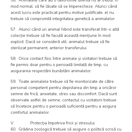
56. Animalele care au o taxonomie diferită nu ar trebui, în
mod normal, să fie lăsate să se împerecheze. Atunci când
acest lucru este practicat pentru motive justificate, el nu
trebuie să compromită integritatea genetică a animalelor.
57. Atunci când un animal hibrid este transferat într-o altă
colecție trebuie să fie facută această mențiune în mod
explicit. Dacă se consideră util, animalul trebuie să fie
sterilizat permanent, anterior transferului.
58. Orice contact fizic între animale și vizitatori trebuie să
fie permis doar pentru o perioadă limitată de timp, cu
asigurarea respectării bunăstării animalelor.
59. Toate animalele trebuie să fie monitorizate de către
personal competent pentru depistarea din timp a oricăror
semne de frică, anxietate, stres sau discomfort. Dacă sunt
observate astfel de semne, contactul cu vizitatorii trebuie
să înceteze pentru o perioadă suficientă pentru a asigura
comfortul animalelor.
V. Protecția împotriva fricii și stresului.
60. Grădina zoologică trebuie să asigure o politică scrisă cu