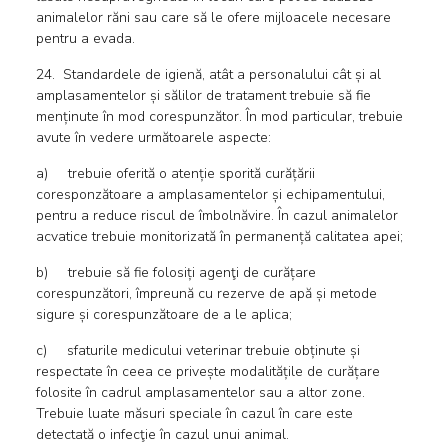
animalelor răni sau care să le ofere mijloacele necesare
pentru a evada.
24. Standardele de igienă, atât a personalului cât și al
amplasamentelor și sălilor de tratament trebuie să fie
menținute în mod corespunzător. În mod particular, trebuie
avute în vedere următoarele aspecte:
a) trebuie oferită o atenție sporită curățării
coresponzătoare a amplasamentelor și echipamentului,
pentru a reduce riscul de îmbolnăvire. În cazul animalelor
acvatice trebuie monitorizată în permanență calitatea apei;
b) trebuie să fie folosiți agenţi de curățare
corespunzători, împreună cu rezerve de apă și metode
sigure și corespunzătoare de a le aplica;
c) sfaturile medicului veterinar trebuie obținute și
respectate în ceea ce privește modalitățile de curățare
folosite în cadrul amplasamentelor sau a altor zone.
Trebuie luate măsuri speciale în cazul în care este
detectată o infecţie în cazul unui animal.