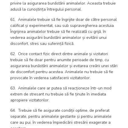
privire la asigurarea bunăstării animalelor. Aceasta trebuie
adusă la cunoștința întregului personal.
61. Animalele trebuie să fie îngrijite doar de către personal
calificat și experimentat, sau sub supravegherea acestuia.
Îngrijirea animalelor trebuie să fie realizată cu grijă, în
vederea asigurării bunăstării animalelor și evitării unui
disconfort, stres sau suferință fizică.
62. Orice contact fizic direct dintre animale și vizitatori
trebuie să fie doar pentru anumite perioade de timp, cu
asigurarea bunăstării animalelor și evitarea creării unei stări
de discomfort pentru acestea. Animalele nu trebuie să fie
provocate în vederea satisfacerii vizitatorilor.
63. Animalele care ar putea să reacționeze într-un mod
extrem de stresant nu trebuie să fie ținute în imediata
apropiere vizitatorilor.
64. Trebuie să fie asigurate condiții optime, de preferat
separate, pentru animalele gestante și pentru animalele
care au pui, în vederea împiedicării stresării exagerate a