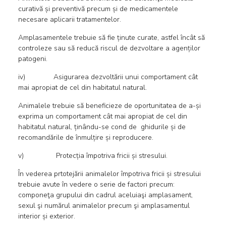
curativă și preventivă precum și de medicamentele
necesare aplicarii tratamentelor.
Amplasamentele trebuie să fie ținute curate, astfel încât să
controleze sau să reducă riscul de dezvoltare a agenților
patogeni.
iv) Asigurarea dezvoltării unui comportament cât
mai apropiat de cel din habitatul natural.
Animalele trebuie să beneficieze de oportunitatea de a-și
exprima un comportament cât mai apropiat de cel din
habitatul natural, ținându-se cond de ghidurile și de
recomandările de înmulțire și reproducere.
v) Protecția împotriva fricii și stresului.
În vederea prtotejării animalelor împotriva fricii și stresului
trebuie avute în vedere o serie de factori precum:
componeţa grupului din cadrul aceluiaşi amplasament,
sexul şi numărul animalelor precum şi amplasamentul
interior și exterior.