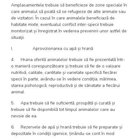
Amplasamentele trebuie să beneficieze de zone speciale în
care animalul să poată să se refugieze de alte animale sau
de vizitatori. În cazul în care animalele beneficiază de
habitate mixte, eventualul conflict inter-specii trebuie
monitorizat și înregistrat în vederea prevenirii unor astfel de
situaţii.
I. Aprovizionarea cu apă și hrană
4. Hrana oferită animalelor trebuie să fie prezentată într-
o manieră corespunzătoare și trebuie să fie de o valoare
nutritivă, calitate, cantitate și varietate specifică fiecărei
specii în parte, avându-se în vedere condiția, mărimea,
starea psihologică, reproductivă și de sănatate a fiecărui
animal.
5. Apa trebuie să fie suficientă, prospătă și curată și
trebuie să fie disponibilă tot timpul animalelor care au
nevoie de ea.
6. Rezervele de apă și hrană trebuie să fie preparate și
depozitate în condiţii igienice, ținându-se cont în mod