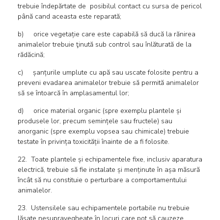
trebuie îndepărtate de posibilul contact cu sursa de pericol
până cand aceasta este reparată;
b) orice vegetație care este capabilă să ducă la rănirea
animalelor trebuie ţinută sub control sau înlăturată de la
rădăcină;
c) șanțurile umplute cu apă sau uscate folosite pentru a
preveni evadarea animalelor trebuie să permită animalelor
să se întoarcă în amplasamentul lor;
d) orice material organic (spre exemplu plantele și
produsele lor, precum semințele sau fructele) sau
anorganic (spre exemplu vopsea sau chimicale) trebuie
testate în privința toxicității înainte de a fi folosite.
22. Toate plantele și echipamentele fixe, inclusiv aparatura
electrică, trebuie să fie instalate și menținute în așa măsură
încât să nu constituie o perturbare a comportamentului
animalelor.
23. Ustensilele sau echipamentele portabile nu trebuie
lăsate nesupravegheate în locuri care pot să cauzeze