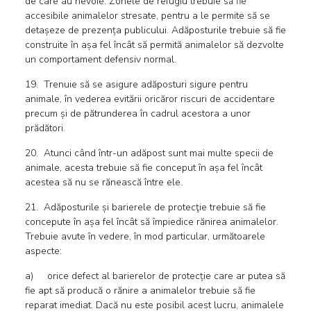
de care au nevoie. Zonele de refugiu trebuie să fie
accesibile animalelor stresate, pentru a le permite să se
detașeze de prezența publicului. Adăposturile trebuie să fie
construite în așa fel încât să permită animalelor să dezvolte
un comportament defensiv normal.
19. Trenuie să se asigure adăposturi sigure pentru
animale, în vederea evitării oricăror riscuri de accidentare
precum și de pătrunderea în cadrul acestora a unor
prădători.
20. Atunci când într-un adăpost sunt mai multe specii de
animale, acesta trebuie să fie conceput în așa fel încât
acestea să nu se rănească între ele.
21. Adăposturile și barierele de protecţie trebuie să fie
concepute în așa fel încât să împiedice rănirea animalelor.
Trebuie avute în vedere, în mod particular, următoarele
aspecte:
a) orice defect al barierelor de protecție care ar putea să
fie apt să producă o rănire a animalelor trebuie să fie
reparat imediat. Dacă nu este posibil acest lucru, animalele