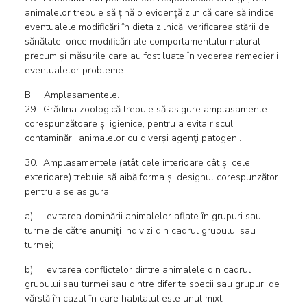
animalelor trebuie să țină o evidență zilnică care să indice
eventualele modificări în dieta zilnică, verificarea stării de
sănătate, orice modificări ale comportamentului natural
precum și măsurile care au fost luate în vederea remedierii
eventualelor probleme.
B. Amplasamentele.
29. Grădina zoologică trebuie să asigure amplasamente
corespunzătoare și igienice, pentru a evita riscul
contaminării animalelor cu diverși agenţi patogeni.
30. Amplasamentele (atât cele interioare cât și cele
exterioare) trebuie să aibă forma și designul corespunzător
pentru a se asigura:
a) evitarea dominării animalelor aflate în grupuri sau
turme de către anumiți indivizi din cadrul grupului sau
turmei;
b) evitarea conflictelor dintre animalele din cadrul
grupului sau turmei sau dintre diferite specii sau grupuri de
vărstă în cazul în care habitatul este unul mixt;