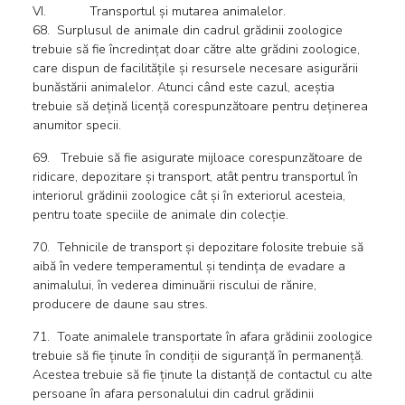
VI. Transportul și mutarea animalelor.
68. Surplusul de animale din cadrul grădinii zoologice
trebuie să fie încredințat doar către alte grădini zoologice,
care dispun de facilitățile și resursele necesare asigurării
bunăstării animalelor. Atunci când este cazul, aceștia
trebuie să dețină licență corespunzătoare pentru deținerea
anumitor specii.
69. Trebuie să fie asigurate mijloace corespunzătoare de
ridicare, depozitare și transport, atât pentru transportul în
interiorul grădinii zoologice cât și în exteriorul acesteia,
pentru toate speciile de animale din colecție.
70. Tehnicile de transport și depozitare folosite trebuie să
aibă în vedere temperamentul și tendința de evadare a
animalului, în vederea diminuării riscului de rănire,
producere de daune sau stres.
71. Toate animalele transportate în afara grădinii zoologice
trebuie să fie ținute în condiții de siguranță în permanență.
Acestea trebuie să fie ținute la distanță de contactul cu alte
persoane în afara personalului din cadrul grădinii