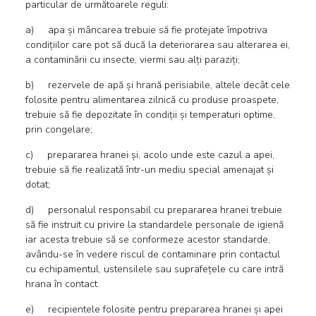
particular de următoarele reguli:
a) apa și mâncarea trebuie să fie protejate împotriva
condițiilor care pot să ducă la deteriorarea sau alterarea ei,
a contaminării cu insecte, viermi sau alți paraziți;
b) rezervele de apă și hrană perisiabile, altele decât cele
folosite pentru alimentarea zilnică cu produse proaspete,
trebuie să fie depozitate în condiții și temperaturi optime,
prin congelare;
c) prepararea hranei și, acolo unde este cazul a apei,
trebuie să fie realizată într-un mediu special amenajat și
dotat;
d) personalul responsabil cu prepararea hranei trebuie
să fie instruit cu privire la standardele personale de igienă
iar acesta trebuie să se conformeze acestor standarde,
avându-se în vedere riscul de contaminare prin contactul
cu echipamentul, ustensilele sau suprafețele cu care intră
hrana în contact.
e) recipientele folosite pentru prepararea hranei și apei