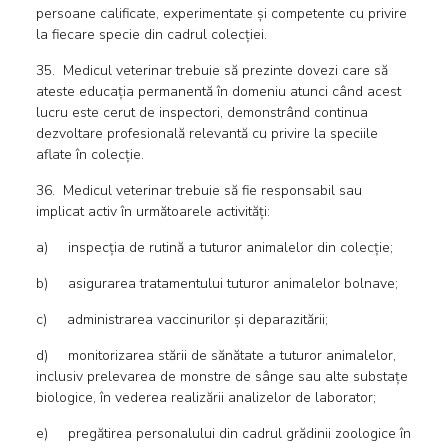
persoane calificate, experimentate și competente cu privire
la fiecare specie din cadrul colecției.
35. Medicul veterinar trebuie să prezinte dovezi care să
ateste educația permanentă în domeniu atunci când acest
lucru este cerut de inspectori, demonstrând continua
dezvoltare profesională relevantă cu privire la speciile
aflate în colecție.
36. Medicul veterinar trebuie să fie responsabil sau
implicat activ în următoarele activități:
a) inspecția de rutină a tuturor animalelor din colecție;
b) asigurarea tratamentului tuturor animalelor bolnave;
c) administrarea vaccinurilor și deparazitării;
d) monitorizarea stării de sănătate a tuturor animalelor,
inclusiv prelevarea de monstre de sânge sau alte substațe
biologice, în vederea realizării analizelor de laborator;
e) pregătirea personalului din cadrul grădinii zoologice în