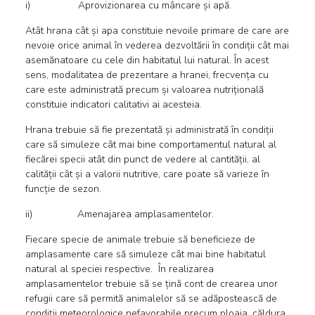
i) Aprovizionarea cu mâncare și apă.
Atât hrana cât și apa constituie nevoile primare de care are
nevoie orice animal în vederea dezvoltării în condiții cât mai
asemănatoare cu cele din habitatul lui natural. În acest
sens, modalitatea de prezentare a hranei, frecvența cu
care este administrată precum și valoarea nutrițională
constituie indicatori calitativi ai acesteia.
Hrana trebuie să fie prezentată și administrată în condiții
care să simuleze cât mai bine comportamentul natural al
fiecărei specii atât din punct de vedere al cantității, al
calității cât și a valorii nutritive, care poate să varieze în
funcție de sezon.
ii) Amenajarea amplasamentelor.
Fiecare specie de animale trebuie să beneficieze de
amplasamente care să simuleze cât mai bine habitatul
natural al speciei respective. În realizarea
amplasamentelor trebuie să se țină cont de crearea unor
refugii care să permită animalelor să se adăpostească de
condiții meteorologice nefavorabile precum ploaia, căldura