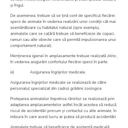
și frigul.
De asemenea, trebuie să se țină cont de specificul fiecărei
specii de animale în vederea realizării unor condiții cât mai
asemănătoare cu habitatul natural (spre exemplu,
animalele care se cațără trebuie să beneficieze de copaci,
ramuri sau alte obiecte care să permită impulsionarea unui
comportament natural).
Menținerea igienei în amplasamente trebuie realizată zilnic,
în vederea asigurării confortului fiecărei specii în parte.
iii) Asigurarea îngrijirilor medicale.
Asigurarea îngrijirilor medicale se realizează de către
personalul specializat din cadrul grădinii zoologice.
Protejarea animalelor împotriva rănirilor se realizează prin
adaptarea amplasamentelor astfel încât acestea să reducă
riscul de accidentări precum și contactul cu alte animale, în
măsura în care acest lucru ar putea să producă accidentări.
Animalele trebuie să beneficieze de asistenţă medicală