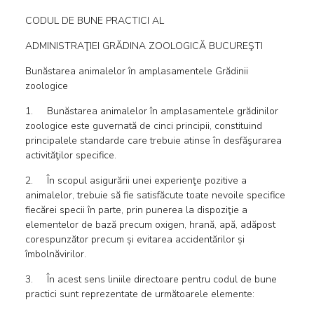
CODUL DE BUNE PRACTICI AL
ADMINISTRAŢIEI GRĂDINA ZOOLOGICĂ BUCUREŞTI
Bunăstarea animalelor în amplasamentele Grădinii
zoologice
1. Bunăstarea animalelor în amplasamentele grădinilor
zoologice este guvernată de cinci principii, constituind
principalele standarde care trebuie atinse în desfăşurarea
activităţilor specifice.
2. În scopul asigurării unei experienţe pozitive a
animalelor, trebuie să fie satisfăcute toate nevoile specifice
fiecărei specii în parte, prin punerea la dispoziţie a
elementelor de bază precum oxigen, hrană, apă, adăpost
corespunzător precum și evitarea accidentărilor și
îmbolnăvirilor.
3. În acest sens liniile directoare pentru codul de bune
practici sunt reprezentate de următoarele elemente: