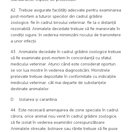
42. Trebuie asigurate facilități adecvate pentru examinarea
post-mortem a tuturor speciilor din cadrul grădinii
zoologice, fie în cadrul biroului veterinar, fie la o distanță
rezonabilă. Animalele decedate trebuie să fie manevrate în
condiții sigure, în vederea minimizării riscului de transmitere
a unor infecții.
43. Animalele decedate în cadrul grădinii zoologice trebuie
să fie examinate post-mortem în concordanță cu sfatul
medicului veterinar. Atunci când este considerat oportun,
se vor lua mostre în vederea diagnosticării. Monstrele
prelevate trebuie depozitate în conformitate cu indicațiile
medicului veterinar, cât mai departe de substanțele
destinate animalelor.
D. Izolarea și carantina.
44. Este necesară amenajarea de zone speciale în cadrul
cărora, orice animal nou venit în cadrul grădinii zoologice,
să fie izolat în vederea examinării corespunzătoare.
Animalele stresate, bolnave sau rănite trebuie să fie puse