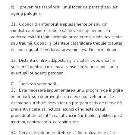
c) prevenirea răspândirii unui focar de paraziți sau alți
agenţi patogeni.
31. Copacii din interiorul amplasamentelor sau din
imediata apropiere trebuie să fie verificați periodic în
vederea evitării rănirii animalelor de crengi rupte, toxicitate
sau traumă. Copacii și plantele cățărătoare trebuie toaletați
în mod regulat, în vederea prevenirii evadării animalelor.
32. Distanța dintre adăposturi și vizitatori trebuie să fie
suficientă pentru a minimiza transmiterea unor boli sau a
eventualilor agenți patogeni.
C. Îngrijirea veterinară.
33. Este necesară implementarea unui program de îngrijire
veterinară, sub supravegherea medicului veterinar. De
asemenea, trebuie dezvoltat un program scris de medicină
preventivă care să includă, atunci când este cazul,
procedeul de urmat în cazul vaccinării, bolilor, politica post-
mortem, contracepția, carantina, etc.
34. Serviciile veterinare trebuie să fie realizate de către