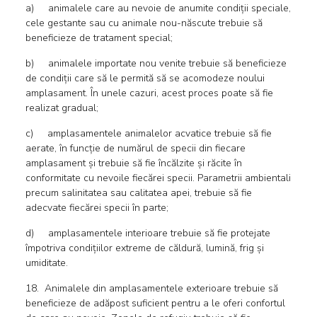
a) animalele care au nevoie de anumite condiții speciale,
cele gestante sau cu animale nou-născute trebuie să
beneficieze de tratament special;
b) animalele importate nou venite trebuie să beneficieze
de condiții care să le permită să se acomodeze noului
amplasament. În unele cazuri, acest proces poate să fie
realizat gradual;
c) amplasamentele animalelor acvatice trebuie să fie
aerate, în funcție de numărul de specii din fiecare
amplasament și trebuie să fie încălzite și răcite în
conformitate cu nevoile fiecărei specii. Parametrii ambientali
precum salinitatea sau calitatea apei, trebuie să fie
adecvate fiecărei specii în parte;
d) amplasamentele interioare trebuie să fie protejate
împotriva condițiilor extreme de căldură, lumină, frig și
umiditate.
18. Animalele din amplasamentele exterioare trebuie să
beneficieze de adăpost suficient pentru a le oferi confortul