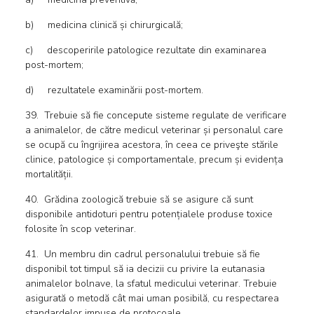
b) medicina clinică și chirurgicală;
c) descoperirile patologice rezultate din examinarea
post-mortem;
d) rezultatele examinării post-mortem.
39. Trebuie să fie concepute sisteme regulate de verificare
a animalelor, de către medicul veterinar și personalul care
se ocupă cu îngrijirea acestora, în ceea ce priveşte stările
clinice, patologice și comportamentale, precum și evidența
mortalității.
40. Grădina zoologică trebuie să se asigure că sunt
disponibile antidoturi pentru potențialele produse toxice
folosite în scop veterinar.
41. Un membru din cadrul personalului trebuie să fie
disponibil tot timpul să ia decizii cu privire la eutanasia
animalelor bolnave, la sfatul medicului veterinar. Trebuie
asigurată o metodă cât mai uman posibilă, cu respectarea
standardelor impuse de protocoale.