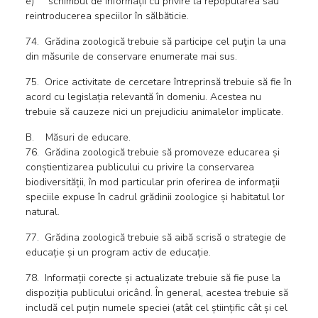
e) schimbul de informații cu privire la repopularea sau
reintroducerea speciilor în sălbăticie.
74. Grădina zoologică trebuie să participe cel puţin la una
din măsurile de conservare enumerate mai sus.
75. Orice activitate de cercetare întreprinsă trebuie să fie în
acord cu legislația relevantă în domeniu. Acestea nu
trebuie să cauzeze nici un prejudiciu animalelor implicate.
B. Măsuri de educare.
76. Grădina zoologică trebuie să promoveze educarea și
conștientizarea publicului cu privire la conservarea
biodiversității, în mod particular prin oferirea de informații
speciile expuse în cadrul grădinii zoologice și habitatul lor
natural.
77. Grădina zoologică trebuie să aibă scrisă o strategie de
educație și un program activ de educație.
78. Informații corecte și actualizate trebuie să fie puse la
dispoziția publicului oricând. În general, acestea trebuie să
includă cel puțin numele speciei (atât cel științific cât și cel