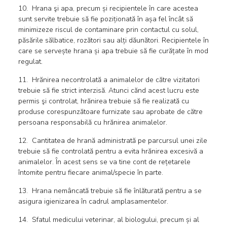
10. Hrana şi apa, precum și recipientele în care acestea
sunt servite trebuie să fie poziționată în așa fel încât să
minimizeze riscul de contaminare prin contactul cu solul,
păsările sălbatice, rozători sau alți dăunători. Recipientele în
care se servește hrana și apa trebuie să fie curățate în mod
regulat.
11. Hrănirea necontrolată a animalelor de către vizitatori
trebuie să fie strict interzisă. Atunci cănd acest lucru este
permis şi controlat, hrănirea trebuie să fie realizată cu
produse corespunzătoare furnizate sau aprobate de către
persoana responsabilă cu hrănirea animalelor.
12. Cantitatea de hrană administrată pe parcursul unei zile
trebuie să fie controlată pentru a evita hrănirea excesivă a
animalelor. În acest sens se va tine cont de rețetarele
întomite pentru fiecare animal/specie în parte.
13. Hrana nemâncată trebuie să fie înlăturată pentru a se
asigura igienizarea în cadrul amplasamentelor.
14. Sfatul medicului veterinar, al biologului, precum și al