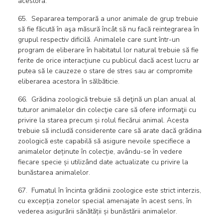
acestora.
65. Separarea temporară a unor animale de grup trebuie
să fie făcută în aşa măsură încât să nu facă reintegrarea în
grupul respectiv dificilă. Animalele care sunt într-un
program de eliberare în habitatul lor natural trebuie să fie
ferite de orice interacțiune cu publicul dacă acest lucru ar
putea să le cauzeze o stare de stres sau ar compromite
eliberarea acestora în sălbăticie.
66. Grădina zoologică trebuie să deţină un plan anual al
tuturor animalelor din colecţie care să ofere informaţii cu
privire la starea precum și rolul fiecărui animal. Acesta
trebuie să includă considerente care să arate dacă grădina
zoologică este capabilă să asigure nevoile specifiece a
animalelor deținute în colecție, avându-se în vedere
fiecare specie și utilizând date actualizate cu privire la
bunăstarea animalelor.
67. Fumatul în încinta grădinii zoologice este strict interzis,
cu excepția zonelor special amenajate în acest sens, în
vederea asigurării sănătății și bunăstării animalelor.