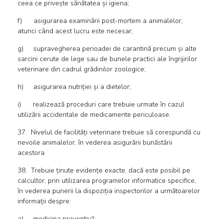
ceea ce privește sănătatea și igiena;
f) asigurarea examinării post-mortem a animalelor,
atunci când acest lucru este necesar;
g) supravegherea perioadei de carantină precum și alte
sarcini cerute de lege sau de bunele practici ale îngrijirilor
veterinare din cadrul grădinilor zoologice;
h) asigurarea nutriției și a dietelor;
i) realizează proceduri care trebuie urmate în cazul
utilizării accidentale de medicamente periculoase.
37. Nivelul de facilități veterinare trebuie să corespundă cu
nevoile animalelor, în vederea asigurării bunăstării
acestora.
38. Trebuie ținute evidențe exacte, dacă este posibil pe
calcultor, prin utilizarea programelor informatice specifice,
în vederea punerii la dispoziția inspectorilor a următoarelor
informații despre:
a) medicina preventivă;