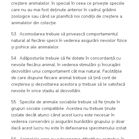
creștere animalelor, în special în ceea ce privește speciile
care nu au mai fost deținute anterior în cadrul grădinii
zoologice sau când se planifică noi condiții de creștere a
animalelor din colecție.
53. Acomodarea trebuie să privească comportamentul
natural al fiecărei specii în vederea asigurării nevoilor fizice
și psihice ale animalelor.
54. Adăposturile trebuie să fie dotate în concordanță cu
nevoile fiecărui animal, în vederea stimulării și încurajării
dezvoltării unui comportament cât mai natural. Facilitățile
de care dispune fiecare animal trebuie să țină cont de
creșterea și dezvoltarea acestora și trebuie să le satisfacă
nevoile în orice stadiu al dezvoltării.
55. Speciile de animale sociabile trebuie să fie ținute în
grupuri sociale compatibile. Acestea nu trebuie ținute
izolate decât atunci când acest lucru este necesar în
vederea conservării și asigurării bunăstării grupului și doar
dacă acest lucru nu este în defavoarea specimenului izolat.