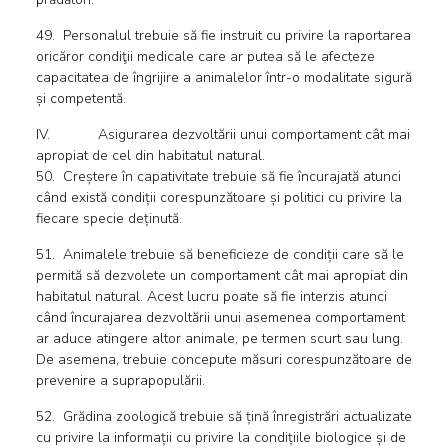
49. Personalul trebuie să fie instruit cu privire la raportarea
oricăror condiţii medicale care ar putea să le afecteze
capacitatea de îngrijire a animalelor într-o modalitate sigură
și competentă.
IV. Asigurarea dezvoltării unui comportament cât mai
apropiat de cel din habitatul natural.
50. Creștere în capativitate trebuie să fie încurajată atunci
când există condiții corespunzătoare și politici cu privire la
fiecare specie deținută.
51. Animalele trebuie să beneficieze de condiții care să le
permită să dezvolete un comportament cât mai apropiat din
habitatul natural. Acest lucru poate să fie interzis atunci
când încurajarea dezvoltării unui asemenea comportament
ar aduce atingere altor animale, pe termen scurt sau lung.
De asemena, trebuie concepute măsuri corespunzătoare de
prevenire a suprapopulării.
52. Grădina zoologică trebuie să țină înregistrări actualizate
cu privire la informații cu privire la condițiile biologice și de