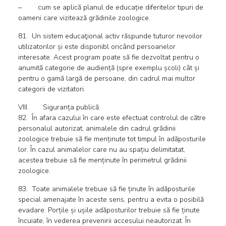
– cum se aplică planul de educație diferitelor tipuri de
oameni care vizitează grădinile zoologice.
81. Un sistem educaţional activ răspunde tuturor nevoilor
utilizatorilor și este disponibl oricând persoanelor
interesate. Acest program poate să fie dezvoltat pentru o
anumită categorie de audiență (spre exemplu școli) cât și
pentru o gamă largă de persoane, din cadrul mai multor
categorii de vizitatori.
VIII. Siguranța publică.
82. În afara cazului în care este efectuat controlul de către
personalul autorizat, animalele din cadrul grădinii
zoologice trebuie să fie menținute tot timpul în adăposturile
lor. În cazul animalelor care nu au spațiu delimitatat,
acestea trebuie să fie menținute în perimetrul grădinii
zoologice.
83. Toate animalele trebuie să fie ținute în adăposturile
special amenajate în aceste sens, pentru a evita o posibilă
evadare. Porțile și ușile adăposturilor trebuie să fie ținute
încuiate, în vederea prevenirii accesului neautorizat. În