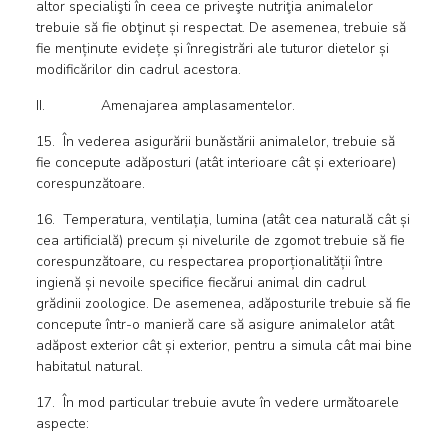
altor specialişti în ceea ce priveşte nutriţia animalelor
trebuie să fie obţinut și respectat. De asemenea, trebuie să
fie menținute evidețe și înregistrări ale tuturor dietelor și
modificărilor din cadrul acestora.
II. Amenajarea amplasamentelor.
15. În vederea asigurării bunăstării animalelor, trebuie să
fie concepute adăposturi (atât interioare cât și exterioare)
corespunzătoare.
16. Temperatura, ventilația, lumina (atât cea naturală cât și
cea artificială) precum și nivelurile de zgomot trebuie să fie
corespunzătoare, cu respectarea proporționalității între
ingienă și nevoile specifice fiecărui animal din cadrul
grădinii zoologice. De asemenea, adăposturile trebuie să fie
concepute într-o manieră care să asigure animalelor atât
adăpost exterior cât și exterior, pentru a simula cât mai bine
habitatul natural.
17. În mod particular trebuie avute în vedere următoarele
aspecte: