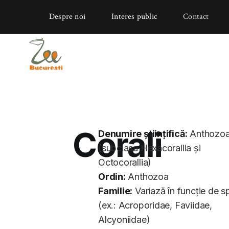
Despre noi
Interes public
Contact
Corali
Denumire științifică:
Anthozo
(subclasa Hexacorallia și
Octocorallia)
Ordin:
Anthozoa
Familie:
Variază în funcție de s
(ex.: Acroporidae, Faviidae,
Alcyoniidae)