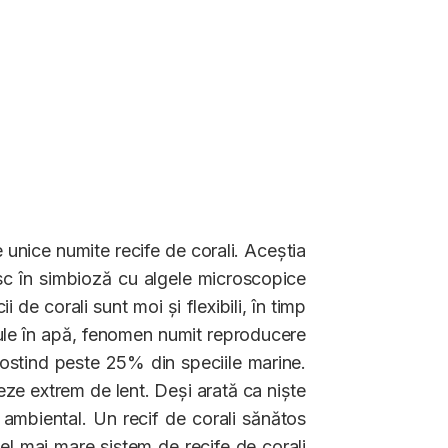
unice numite recife de corali. Aceștia
iesc în simbioză cu algele microscopice
de corali sunt moi și flexibili, în timp
vule în apă, fenomen numit reproducere
postind peste 25% din speciile marine.
eze extrem de lent. Deși arată ca niște
l ambiental. Un recif de corali sănătos
l mai mare sistem de recife de corali