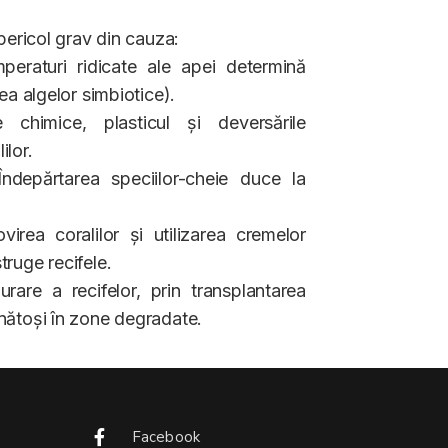
 pericol grav din cauza:
peraturi ridicate ale apei determină
rea algelor simbiotice).
 chimice, plasticul și deversările
ilor.
ndepărtarea speciilor-cheie duce la
irea coralilor și utilizarea cremelor
truge recifele.
aurare a recifelor, prin transplantarea
nătoși în zone degradate.
Facebook