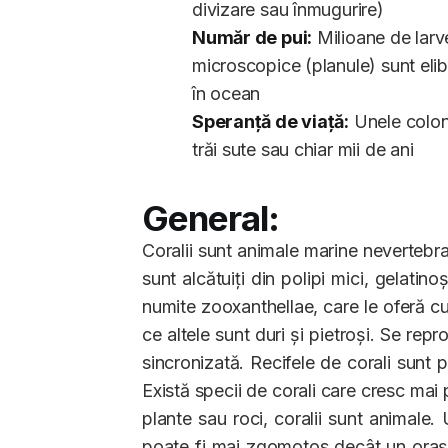
divizare sau înmugurire)
Număr de pui:
Milioane de larv
microscopice (planule) sunt eli
în ocean
Speranță de viață:
Unele colon
trăi sute sau chiar mii de ani
General:
Coralii sunt animale marine nevertebr
sunt alcătuiți din polipi mici, gelati
numite zooxanthellae, care le oferă cul
ce altele sunt duri și pietroși. Se r
sincronizată. Recifele de corali sunt
Există specii de corali care cresc mai
plante sau roci, coralii sunt animale.
poate fi mai zgomotos decât un oraș,