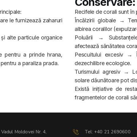
Conservare:
incipale:
Recifele de corali sunt în
are le furnizează zaharuri
Încălzirii globale → Tem
albirea coralilor (expulza
și alte particule organice
Poluării → Substanțele
afectează sănătatea coral
le pentru a prinde hrana,
Pescuitului excesiv → Î
 pentru a paraliza prada.
dezechilibre ecologice.
Turismului agresiv → Lov
solare dăunătoare pot dis
Există inițiative de rest
fragmentelor de corali să
. Vadul Moldovei Nr. 4,
Tel: +40 21 2690600