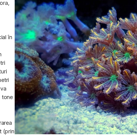
ora,
ial în
n
tri
turi
etri
iva
a tone
rarea
 (prin