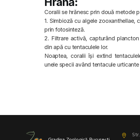
Hrană:
Coralii se hrănesc prin două metode pr
1. Simbioză cu algele zooxanthellae, c
prin fotosinteză.
2. Filtrare activă, capturând plancton 
din apă cu tentaculele lor.
Noaptea, coralii își extind tentacule
unele specii având tentacule urticante
Str
Gradina Zoologică București