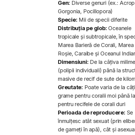
Gen:
Diverse genuri (ex.: Acrop
Gorgonia, Pocillopora)
Specie:
Mii de specii diferite
Distribuția pe glob:
Oceanele
tropicale și subtropicale, în spec
Marea Barieră de Corali, Marea
Roșie, Caraibe și Oceanul India
Dimensiuni:
De la câțiva milime
(polipii individuali) până la struc
masive de recif de sute de kilom
Greutate:
Poate varia de la câț
grame pentru coralii moi până l
pentru recifele de corali duri
Perioada de reproducere:
Se
înmulțesc atât sexuat (prin elibe
de gameți în apă), cât și asexuat