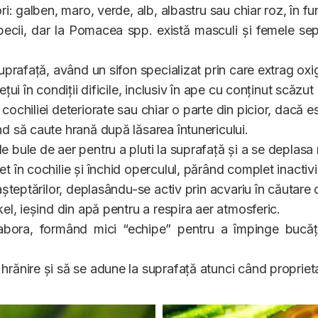
ori: galben, maro, verde, alb, albastru sau chiar roz, în f
specii, dar la Pomacea spp. există masculi și femele s
suprafață, având un sifon specializat prin care extrag oxi
ețui în condiții dificile, inclusiv în ape cu conținut scăzu
cochiliei deteriorate sau chiar o parte din picior, dacă es
nd să caute hrană după lăsarea întunericului.
 bule de aer pentru a pluti la suprafață și a se deplasa 
t în cochilie și închid operculul, părând complet inactivi
 așteptărilor, deplasându-se activ prin acvariu în căutare
kel, ieșind din apă pentru a respira aer atmosferic.
labora, formând mici “echipe” pentru a împinge bucăț
hrănire și să se adune la suprafață atunci când propriet