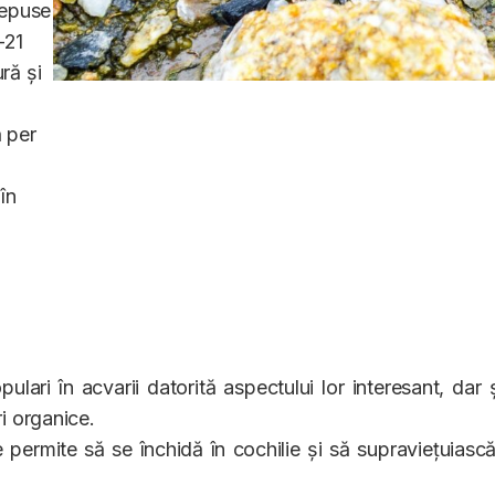
epuse
–21
ră și
 per
în
ari în acvarii datorită aspectului lor interesant, dar și
i organice.
 permite să se închidă în cochilie și să supraviețuiască