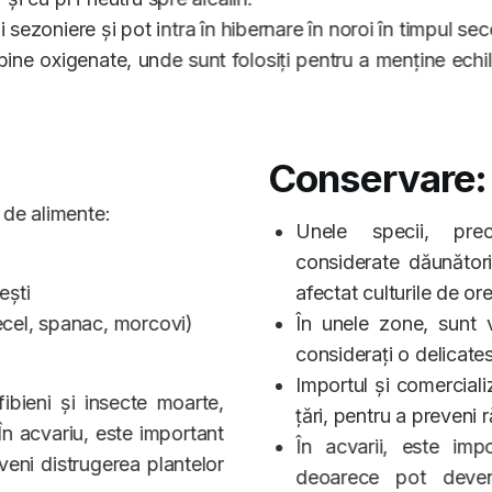
ii sezoniere și pot intra în hibernare în noroi în timpul sec
i bine oxigenate, unde sunt folosiți pentru a menține echi
Conservare:
 de alimente:
Unele specii, pre
considerate dăunători
ești
afectat culturile de or
ecel, spanac, morcovi)
În unele zone, sunt 
considerați o delicate
Importul și comerciali
bieni și insecte moarte,
țări, pentru a preveni
În acvariu, este important
În acvarii, este impo
veni distrugerea plantelor
deoarece pot deven