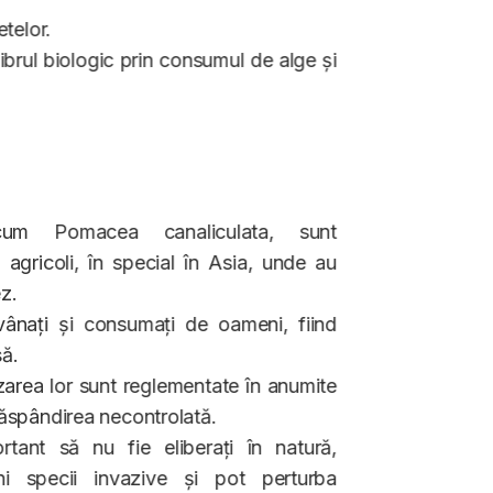
etelor.
librul biologic prin consumul de alge și
cum Pomacea canaliculata, sunt
 agricoli, în special în Asia, unde au
ez.
vânați și consumați de oameni, fiind
să.
zarea lor sunt reglementate în anumite
 răspândirea necontrolată.
rtant să nu fie eliberați în natură,
i specii invazive și pot perturba