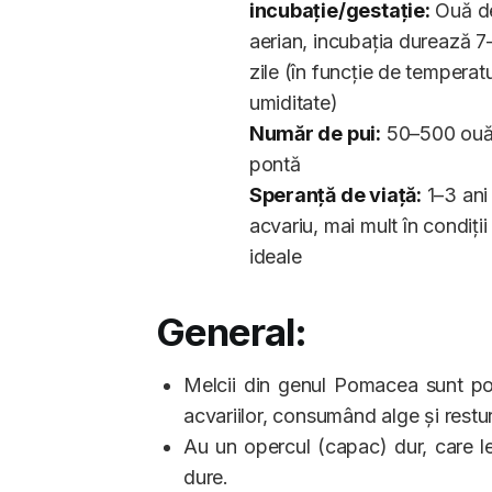
incubație/gestație:
Ouă d
aerian, incubația durează 7
zile (în funcție de temperatu
umiditate)
Număr de pui:
50–500 ouă
pontă
Speranță de viață:
1–3 ani 
acvariu, mai mult în condiții
ideale
General:
Melcii din genul Pomacea sunt popul
acvariilor, consumând alge și restur
Au un opercul (capac) dur, care le
dure.