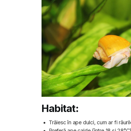
Habitat:
Trăiesc în ape dulci, cum ar fi râurile
Preferă ape calde (între 18 și 28°C)