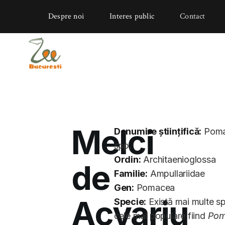
Despre noi
Interes public
Contact
Melci
Denumire științifică:
Poma
spp.
Ordin:
Architaenioglossa
de
Familie:
Ampullariidae
Gen:
Pomacea
Acvariu
Specie:
Există mai multe sp
cele mai populare fiind
Pom