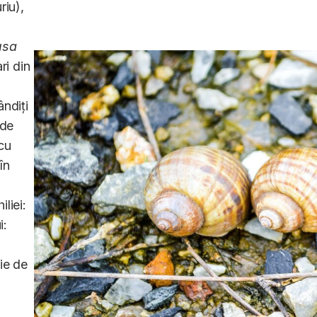
riu),
usa
ri din
ândiți
 de
cu
în
liei:
i:
ie de