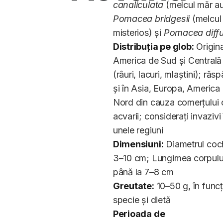
canaliculata
(melcul măr au
Pomacea bridgesii
(melcul
misterios) și
Pomacea diff
Distribuția pe glob:
Origina
America de Sud și Centrală
(râuri, lacuri, mlaștini); răsp
și în Asia, Europa, America
Nord din cauza comerțului 
acvarii; considerați invazivi 
unele regiuni
Dimensiuni:
Diametrul cochi
3–10 cm; Lungimea corpulu
până la 7–8 cm
Greutate:
10–50 g, în funcț
specie și dietă
Perioada de