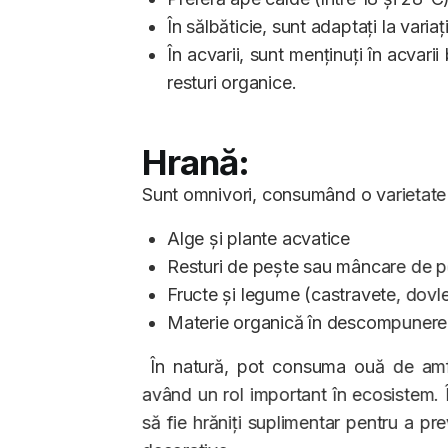
În sălbăticie, sunt adaptați la variaț
În acvarii, sunt menținuți în acvari
resturi organice.
Hrană:
Sunt omnivori, consumând o varietate
Alge și plante acvatice
Resturi de pește sau mâncare de p
Fructe și legume (castravete, dovl
Materie organică în descompunere
În natură, pot consuma ouă de amfi
având un rol important în ecosistem. 
să fie hrăniți suplimentar pentru a pre