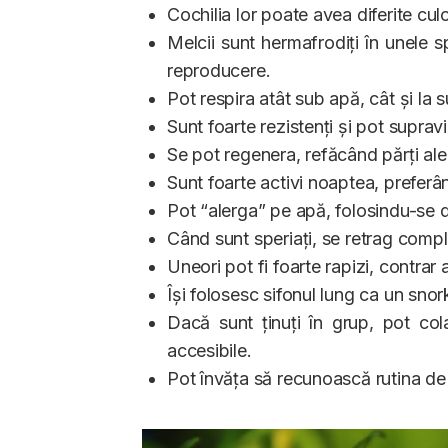
Cochilia lor poate avea diferite cul
Melcii sunt hermafrodiți în unele 
reproducere.
Pot respira atât sub apă, cât și la 
Sunt foarte rezistenți și pot supravi
Se pot regenera, refăcând părți ale 
Sunt foarte activi noaptea, preferâ
Pot “alerga” pe apă, folosindu-se de
Când sunt speriați, se retrag comple
Uneori pot fi foarte rapizi, contrar
Își folosesc sifonul lung ca un snor
Dacă sunt ținuți în grup, pot co
accesibile.
Pot învăța să recunoască rutina de 