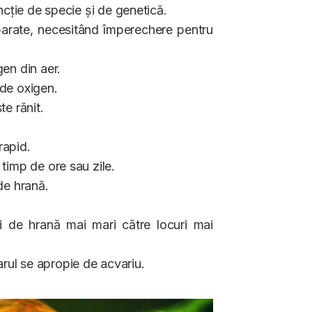
uncție de specie și de genetică.
eparate, necesitând împerechere pentru
gen din aer.
t de oxigen.
te rănit.
rapid.
 timp de ore sau zile.
 de hrană.
i de hrană mai mari către locuri mai
arul se apropie de acvariu.