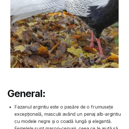
General:
Fazanul argintiu este o pasăre de o frumusețe
excepțională, masculii având un penaj alb-argintiu
cu modele negre și o coadă lungă și elegantă.
Femelele sunt maron-cenușii, ceea ce le ajută să