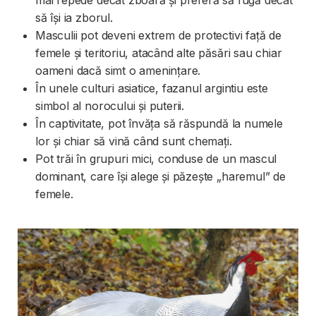
mai repede decât zboară și preferă să fugă decât
să își ia zborul.
Masculii pot deveni extrem de protectivi față de
femele și teritoriu, atacând alte păsări sau chiar
oameni dacă simt o amenințare.
În unele culturi asiatice, fazanul argintiu este
simbol al norocului și puterii.
În captivitate, pot învăța să răspundă la numele
lor și chiar să vină când sunt chemați.
Pot trăi în grupuri mici, conduse de un mascul
dominant, care își alege și păzește „haremul” de
femele.