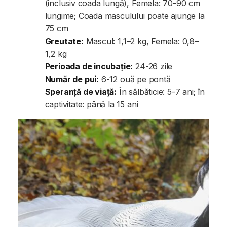
(inclusiv coada lungă), Femela: 70-90 cm
lungime; Coada masculului poate ajunge la
75 cm
Greutate:
Mascul: 1,1–2 kg, Femela: 0,8–
1,2 kg
Perioada de incubație:
24-26 zile
Număr de pui:
6-12 ouă pe pontă
Speranță de viață:
În sălbăticie: 5-7 ani; în
captivitate: până la 15 ani