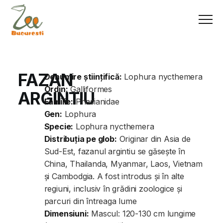
FAZAN
Denumire științifică:
Lophura nycthemera
Ordin:
Galliformes
ARGINTIU
Familie:
Phasianidae
Gen:
Lophura
Specie:
Lophura nycthemera
Distribuția pe glob:
Originar din Asia de
Sud-Est, fazanul argintiu se găsește în
China, Thailanda, Myanmar, Laos, Vietnam
și Cambodgia. A fost introdus și în alte
regiuni, inclusiv în grădini zoologice și
parcuri din întreaga lume
Dimensiuni:
Mascul: 120-130 cm lungime