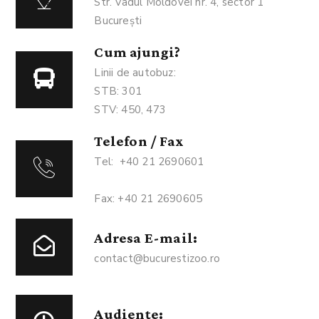
Str. Vadul Moldovei nr. 4, sector 1
București
Cum ajungi?
Linii de autobuz:
STB: 301
STV: 450, 473
Telefon / Fax
Tel: +40 21 2690601
Fax: +40 21 2690605
Adresa E-mail:
contact@bucurestizoo.ro
Audiențe: